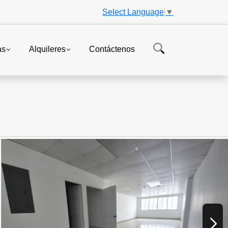
Select Language
▼
as
Alquileres
Contáctenos