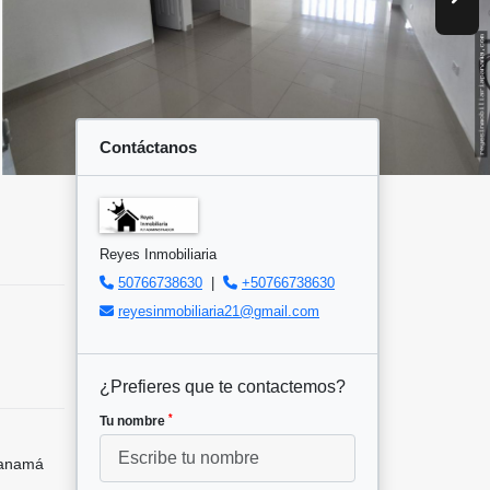
Contáctanos
Reyes Inmobiliaria
50766738630
|
+50766738630
reyesinmobiliaria21@gmail.com
¿Prefieres que te contactemos?
*
Tu nombre
Panamá