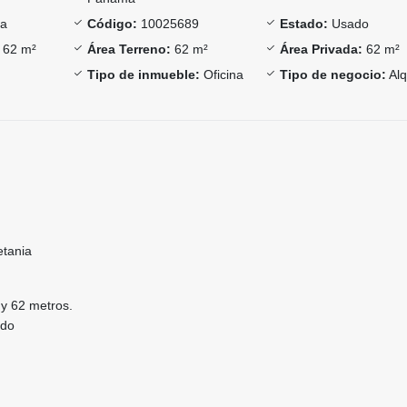
ia
Código:
10025689
Estado:
Usado
62 m²
Área Terreno:
62 m²
Área Privada:
62 m²
Tipo de inmueble:
Oficina
Tipo de negocio:
Alq
etania
 y 62 metros.
ido