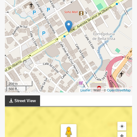
200 m
500 ft
Leaflet
| Wasi - ©
OpenStreetMap
Street View