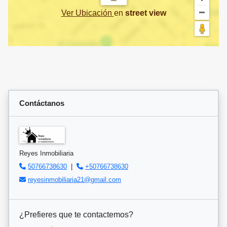
Ver Ubicación
en
street view
Contáctanos
Reyes Inmobiliaria
50766738630
|
+50766738630
reyesinmobiliaria21@gmail.com
¿Prefieres que te contactemos?