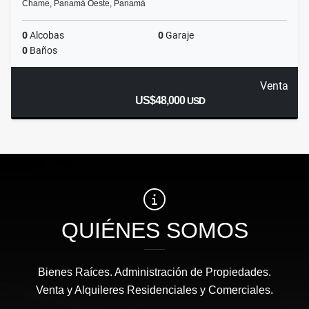
Chame, Panamá Oeste, Panamá
0
Alcobas
0
Garaje
0
Baños
Venta
US$48,000
USD
QUIÉNES SOMOS
Bienes Raíces. Administración de Propiedades.
Venta y Alquileres Residenciales y Comerciales.